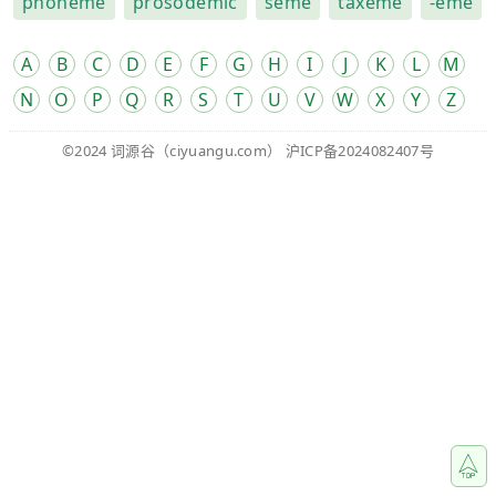
phoneme
prosodemic
seme
taxeme
-eme
A
B
C
D
E
F
G
H
I
J
K
L
M
N
O
P
Q
R
S
T
U
V
W
X
Y
Z
©2024
词源谷
（ciyuangu.com）
沪ICP备2024082407号