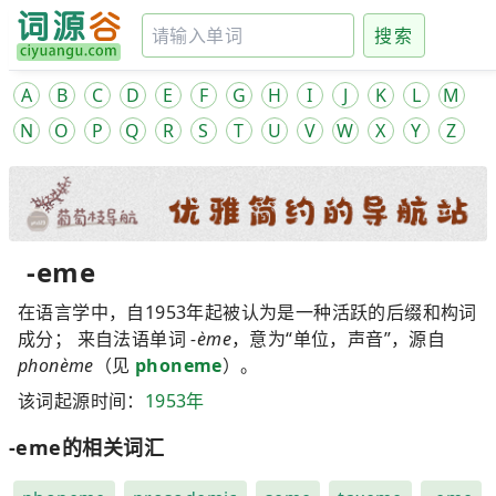
搜索
A
B
C
D
E
F
G
H
I
J
K
L
M
N
O
P
Q
R
S
T
U
V
W
X
Y
Z
-eme
在语言学中，自1953年起被认为是一种活跃的后缀和构词
成分； 来自法语单词
-ème
，意为“单位，声音”，源自
phonème
（见
phoneme
）。
该词起源时间：
1953年
-eme的相关词汇