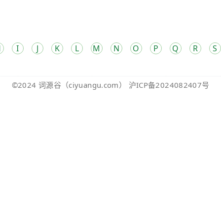
H
I
J
K
L
M
N
O
P
Q
R
S
©2024
词源谷
（ciyuangu.com）
沪ICP备2024082407号