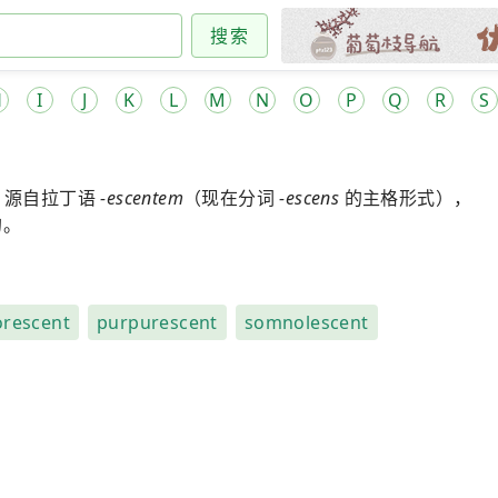
搜索
H
I
J
K
L
M
N
O
P
Q
R
S
，源自拉丁语
-escentem
（现在分词
-escens
的主格形式），
的。
rescent
purpurescent
somnolescent