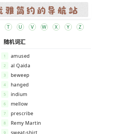
T
U
V
W
X
Y
Z
随机词汇
amused
1
al Qaida
2
beweep
3
hanged
4
indium
5
mellow
6
prescribe
7
Remy Martin
8
sweat-shirt
9