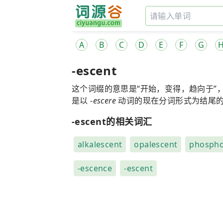
A
B
C
D
E
F
G
-escent
这个词缀的意思是“开始，变得，趋向于”
是以
-escere
动词的现在分词形式为结尾
-escent的相关词汇
alkalescent
opalescent
phospho
-escence
-escent