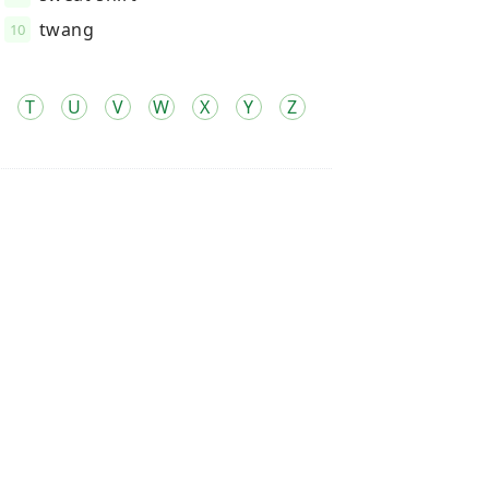
twang
10
T
U
V
W
X
Y
Z