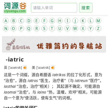
搜索
A
B
C
D
E
F
G
H
I
J
K
L
M
N
O
P
Q
R
S
T
U
V
W
X
Y
Z
-iatric
英 ['aɪətrɪk]
美 ['aɪətrɪk]
这是一个词缀，源自希腊语
iatrikos
的拉丁化形式，意为
“治愈”，源自
iatros
“医生，治疗者”（与
iatreun
“医疗”，
iasthai
“治愈，治疗”相关）； 其起源不确定，可能源自
iaomai
“治愈”，与
iaino
“热，温暖，欢呼”相关，可能源
自一个意为“使活跃，使有生气”的词根。
-iatric的相关词汇