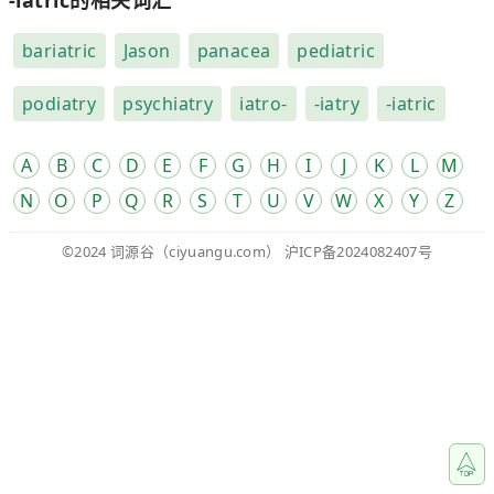
bariatric
Jason
panacea
pediatric
podiatry
psychiatry
iatro-
-iatry
-iatric
A
B
C
D
E
F
G
H
I
J
K
L
M
N
O
P
Q
R
S
T
U
V
W
X
Y
Z
©2024
词源谷
（ciyuangu.com）
沪ICP备2024082407号