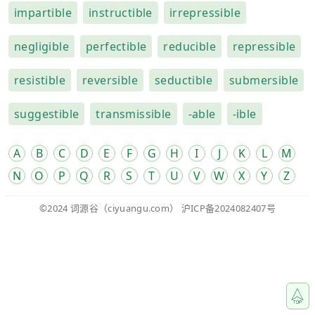
impartible
instructible
irrepressible
negligible
perfectible
reducible
repressible
resistible
reversible
seductible
submersible
suggestible
transmissible
-able
-ible
A
B
C
D
E
F
G
H
I
J
K
L
M
N
O
P
Q
R
S
T
U
V
W
X
Y
Z
©2024
词源谷
（ciyuangu.com）
沪ICP备2024082407号