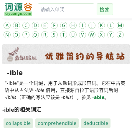
搜索
A
B
C
D
E
F
G
H
I
J
K
L
M
N
O
P
Q
R
S
T
U
V
W
X
Y
Z
-ible
"-ible"是一个词缀，用于从动词形成形容词。它在中古英
语中从古法语
-ible
借用，直接源自拉丁语形容词后缀
-ibilis
（正确的写法应该是
-bilis
）。参见
-able
。
-ible的相关词汇
collapsible
comprehendible
deductible