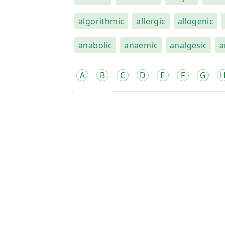
algorithmic
allergic
allogenic
anabolic
anaemic
analgesic
a
A
B
C
D
E
F
G