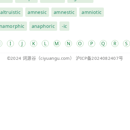
altruistic
amnesic
amnestic
amniotic
namorphic
anaphoric
-ic
H
I
J
K
L
M
N
O
P
Q
R
S
©2024
词源谷
（ciyuangu.com）
沪ICP备2024082407号