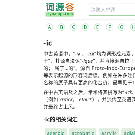
A
B
C
D
E
F
G
-ic
中古英语中，“
-ik
、
-ick
”均为词形成元素，表
于”，其源自法语“
-ique
”，并直接源自拉丁
的； 属于...的”。源自 Proto-Indo-Eu
等表示起源的形容词后缀，例如在许多姓
名称的原子具有更高的化合价，最早见于1
在中古英语及之后，常常将其拼写为“
-ick,
（例如
critick
，
ethick
），并流传至英语
并最终占上风。
-ic的相关词汇
acerbic
acrobatic
acrylic
adia