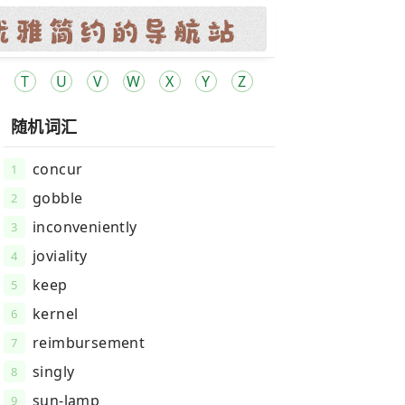
T
U
V
W
X
Y
Z
随机词汇
concur
1
gobble
2
inconveniently
3
joviality
4
keep
5
kernel
6
reimbursement
7
singly
8
sun-lamp
9