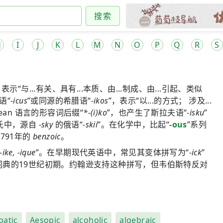
搜索
H
I
J
K
L
M
N
O
P
Q
R
S
示“与...有关、具有...本质、由...制成、由...引起、类似
语“
-icus
”或同源的希腊语“
-ikos
”，表示“以...的方式； 涉及...
ropean 语言的形容词后缀“
*-(i)ko
”，也产生了斯拉夫语“
-isku
”
氏中，源自
-sky
的俄语“
-skii
”。在化学中，比起“
-ous
”系列
791年的
benzoic
。
 -ike, -ique
”。在早期现代英语中，常见其变体拼写为“
-ick
”
词典的19世纪初期。约翰逊支持这种拼写，但韦伯斯特反对
batic
Aesopic
alcoholic
algebraic