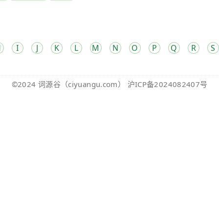
H
I
J
K
L
M
N
O
P
Q
R
S
©2024
词源谷
（ciyuangu.com）
沪ICP备2024082407号