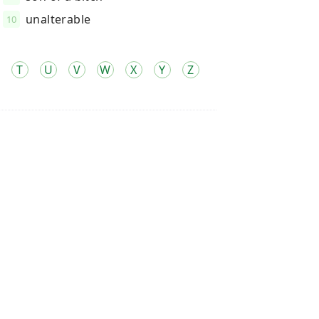
unalterable
10
T
U
V
W
X
Y
Z