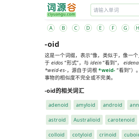
A
B
C
D
E
F
G
-oid
这是一个词缀，表示“像，类似于，像一个__
于
eidos
“形式”，与
idein
“看到”，
eidena
*weid-es-
，源自于词根
*weid-
“看到”）
事物的相似度不完全或不完美。
-oid的相关词汇
adenoid
amyloid
android
ann
astroid
Australioid
carotenoid
colloid
cotyloid
crinoid
cuboi