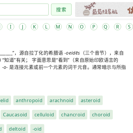
搜索
H
I
J
K
L
M
N
O
P
Q
R
S
____”，源自拉丁化的希腊语
-oeidēs
（三个音节），来自
i
“知道”有关； 字面意思是“看到”（来自原始印欧语言的
。
-o-
是连接元素或前一个元素的词干元音。通常暗示与所指
elid
anthropoid
arachnoid
asteroid
Caucasoid
celluloid
chancroid
choroid
d
deltoid
-oid