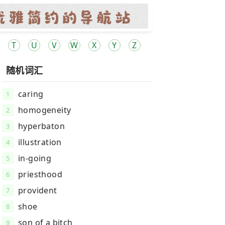
T
U
V
W
X
Y
Z
随机词汇
caring
1
homogeneity
2
hyperbaton
3
illustration
4
in-going
5
priesthood
6
provident
7
shoe
8
son of a bitch
9