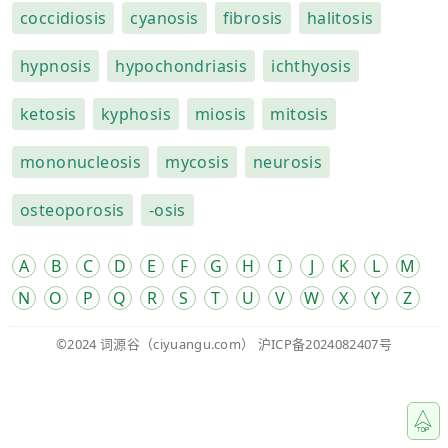
coccidiosis
cyanosis
fibrosis
halitosis
hypnosis
hypochondriasis
ichthyosis
ketosis
kyphosis
miosis
mitosis
mononucleosis
mycosis
neurosis
osteoporosis
-osis
A
B
C
D
E
F
G
H
I
J
K
L
M
N
O
P
Q
R
S
T
U
V
W
X
Y
Z
©2024
词源谷
（ciyuangu.com）
沪ICP备2024082407号