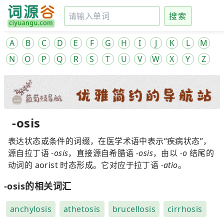
搜索
A
B
C
D
E
F
G
H
I
J
K
L
M
N
O
P
Q
R
S
T
U
V
W
X
Y
Z
-osis
表达状态或条件的词缀，在医学术语中表示“疾病状态”，
源自拉丁语
-osis
，直接源自希腊语
-osis
，由以
-o
结尾的
动词的 aorist 时态形成。它对应于拉丁语
-atio
。
-osis的相关词汇
anchylosis
athetosis
brucellosis
cirrhosis