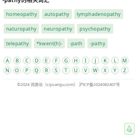
homeopathy
autopathy
lymphadenopathy
naturopathy
neuropathy
psychopathy
telepathy
*kwent(h)-
-path
-pathy
A
B
C
D
E
F
G
H
I
J
K
L
M
N
O
P
Q
R
S
T
U
V
W
X
Y
Z
©2024
词源谷
（ciyuangu.com）
沪ICP备2024082407号