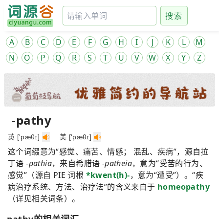
搜索
A
B
C
D
E
F
G
H
I
J
K
L
M
N
O
P
Q
R
S
T
U
V
W
X
Y
Z
-pathy
英 ['pæθɪ]
美 ['pæθɪ]
这个词缀意为“感觉、痛苦、情感； 混乱、疾病”，源自拉
丁语
-pathia
，来自希腊语
-patheia
，意为“受苦的行为、
感觉”（源自 PIE 词根
*kwent(h)-
，意为“遭受”）。“疾
病治疗系统、方法、治疗法”的含义来自于
homeopathy
（详见相关词条）。
-pathy的相关词汇