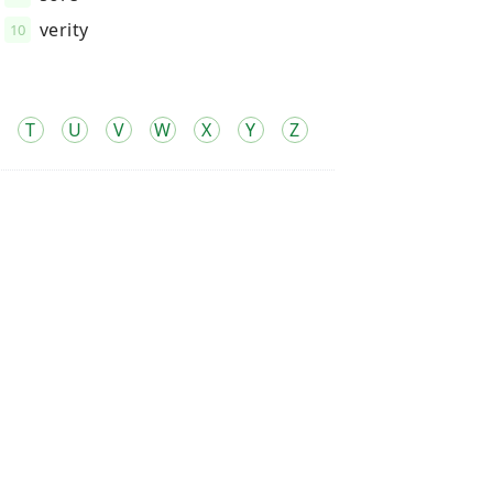
verity
10
T
U
V
W
X
Y
Z