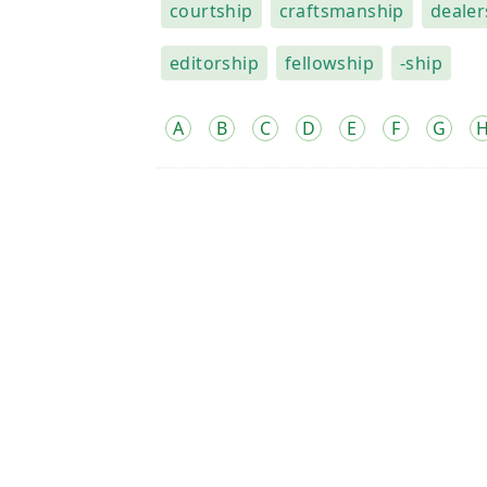
courtship
craftsmanship
dealer
editorship
fellowship
-ship
A
B
C
D
E
F
G