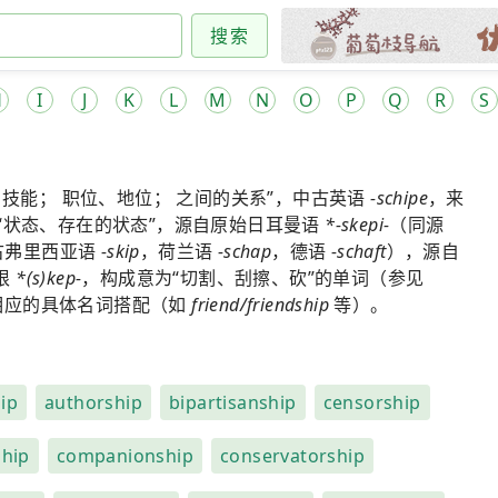
搜索
H
I
J
K
L
M
N
O
P
Q
R
S
技能； 职位、地位； 之间的关系”，中古英语
-schipe
，来
“状态、存在的状态”，源自原始日耳曼语
*-skepi-
（同源
古弗里西亚语
-skip
，荷兰语
-schap
，德语
-schaft
），源自
词根
*(s)kep-
，构成意为“切割、刮擦、砍”的单词（参见
相应的具体名词搭配（如
friend/friendship
等）。
ip
authorship
bipartisanship
censorship
ship
companionship
conservatorship