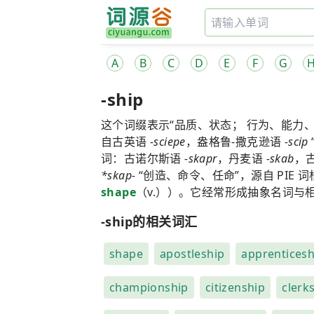
A
B
C
D
E
F
G
-ship
这个词缀表示“品质、状态； 行为、能力、
自古英语
-sciepe
，盎格鲁-撒克逊语
-scip
词：古诺尔斯语
-skapr
，丹麦语
-skab
，
*skap-
“创造、命令、任命”，源自 PIE 
shape
（v.））。它经常形成抽象名词与
-ship的相关词汇
shape
apostleship
apprenticesh
championship
citizenship
clerk