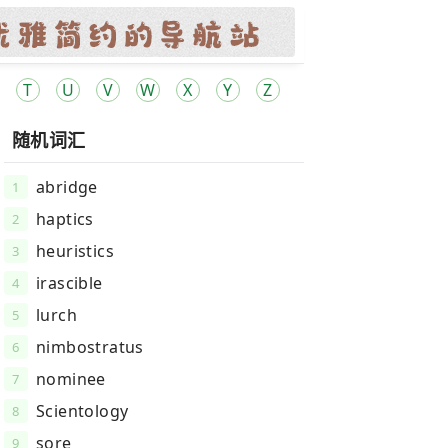
T
U
V
W
X
Y
Z
随机词汇
abridge
1
haptics
2
heuristics
3
irascible
4
lurch
5
nimbostratus
6
nominee
7
Scientology
8
sore
9