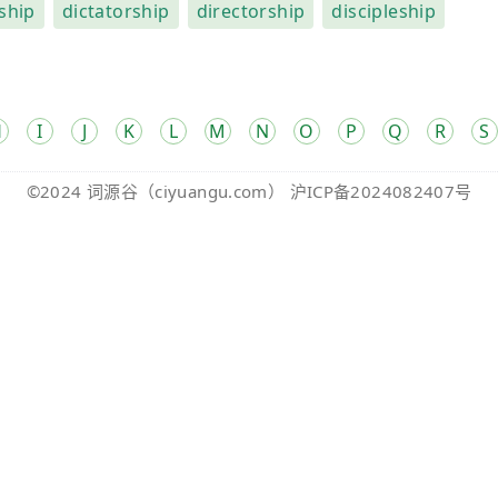
ship
dictatorship
directorship
discipleship
H
I
J
K
L
M
N
O
P
Q
R
S
©2024
词源谷
（ciyuangu.com）
沪ICP备2024082407号