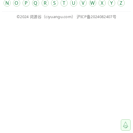
N
O
P
Q
R
S
T
U
V
W
X
Y
Z
©2024
词源谷
（ciyuangu.com）
沪ICP备2024082407号