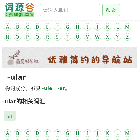
搜索
A
B
C
D
E
F
G
H
I
J
K
L
M
N
O
P
Q
R
S
T
U
V
W
X
Y
Z
-ular
构词成分，参见
-ule
+
-ar
。
-ular的相关词汇
-ar
A
B
C
D
E
F
G
H
I
J
K
L
M