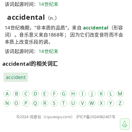
该词起源时间：
14世纪末
accidental
（n.）
14世纪晚期，“非本质的品质”，来自
accidental
（形容
词）。音乐意义来自1868年； 因为它们改变音符而不会
本质上改变乐段的调。
该词起源时间：
14世纪末
accidental的相关词汇
accident
A
B
C
D
E
F
G
H
I
J
K
L
M
N
O
P
Q
R
S
T
U
V
W
X
Y
Z
©2024
词源谷
（ciyuangu.com）
沪ICP备2024082407号