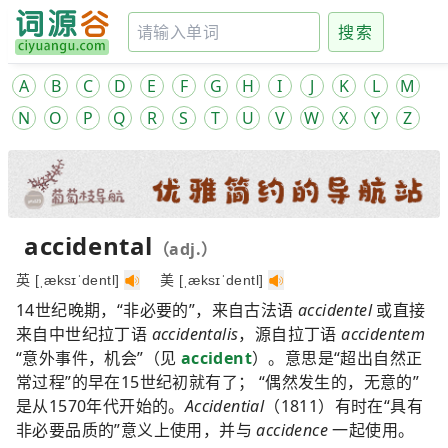
搜索
A
B
C
D
E
F
G
H
I
J
K
L
M
N
O
P
Q
R
S
T
U
V
W
X
Y
Z
accidental
（adj.）
英 [ˌæksɪˈdentl]
美 [ˌæksɪˈdentl]
14世纪晚期，“非必要的”，来自古法语
accidentel
或直接
来自中世纪拉丁语
accidentalis
，源自拉丁语
accidentem
“意外事件，机会”（见
accident
）。意思是“超出自然正
常过程”的早在15世纪初就有了； “偶然发生的，无意的”
是从1570年代开始的。
Accidential
（1811）有时在“具有
非必要品质的”意义上使用，并与
accidence
一起使用。