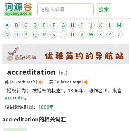
搜索
A
B
C
D
E
F
G
H
I
J
K
L
M
N
O
P
Q
R
S
T
U
V
W
X
Y
Z
accreditation
（n.）
英 [əˌkredɪˈteɪʃn]
美 [ əˌkredɪˈteɪʃn]
"授权行为； 被授权的状态"，1806年，动作名词，来自
accredit
。
该词起源时间：
1806年
accreditation的相关词汇