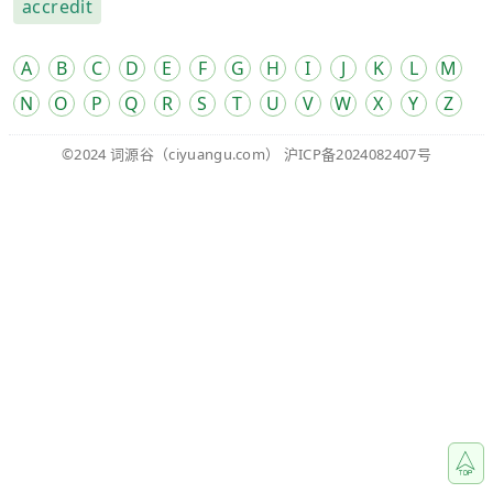
accredit
A
B
C
D
E
F
G
H
I
J
K
L
M
N
O
P
Q
R
S
T
U
V
W
X
Y
Z
©2024
词源谷
（ciyuangu.com）
沪ICP备2024082407号