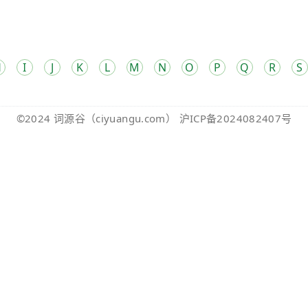
H
I
J
K
L
M
N
O
P
Q
R
S
©2024
词源谷
（ciyuangu.com）
沪ICP备2024082407号