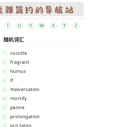
T
U
V
W
X
Y
Z
随机词汇
cocotte
1
fragrant
2
humus
3
if
4
malversation
5
mortify
6
penne
7
prolongation
8
pro tanto
9