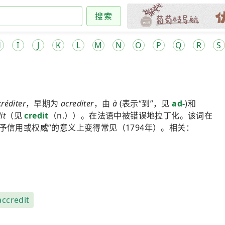
搜索
H
I
J
K
L
M
N
O
P
Q
R
S
réditer
，早期为
acrediter
，由
à
(表示“到”，见
ad-
)和
it
（见
credit
（n.））。在法语中被错误地拉丁化。该词在
予信用或权威”的意义上变得常见（1794年）。相关：
accredit