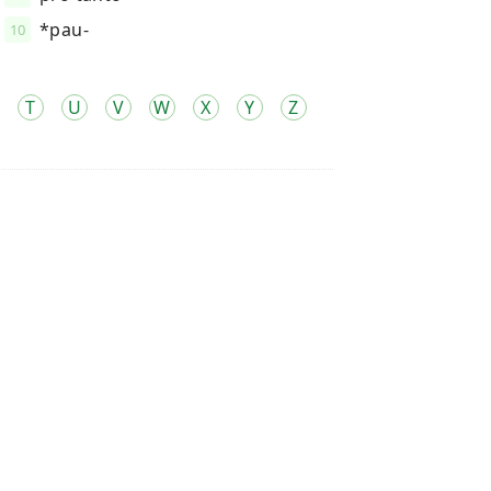
*pau-
10
T
U
V
W
X
Y
Z