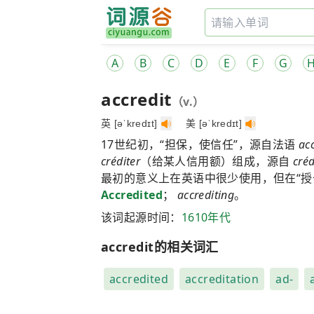
A
B
C
D
E
F
G
accredit
（v.）
英 [əˈkredɪt]
美 [əˈkredɪt]
17世纪初，“担保，使信任”，源自法语
acc
créditer
（给某人信用额）组成，源自
créd
最初的意义上在英语中很少使用，但在“授
Accredited
；
accrediting
。
该词起源时间：
1610年代
accredit的相关词汇
accredited
accreditation
ad-