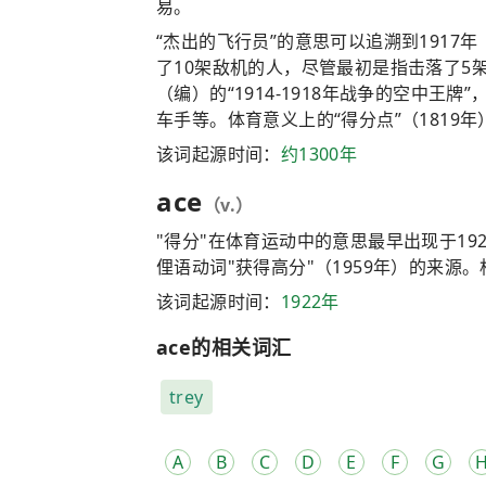
易。
“杰出的飞行员”的意思可以追溯到191
了10架敌机的人，尽管最初是指击落了5
（编）的“1914-1918年战争的空中王
车手等。体育意义上的“得分点”（1819年
该词起源时间：
约1300年
ace
（v.）
"得分"在体育运动中的意思最早出现于19
俚语动词"获得高分"（1959年）的来源
该词起源时间：
1922年
ace的相关词汇
trey
A
B
C
D
E
F
G