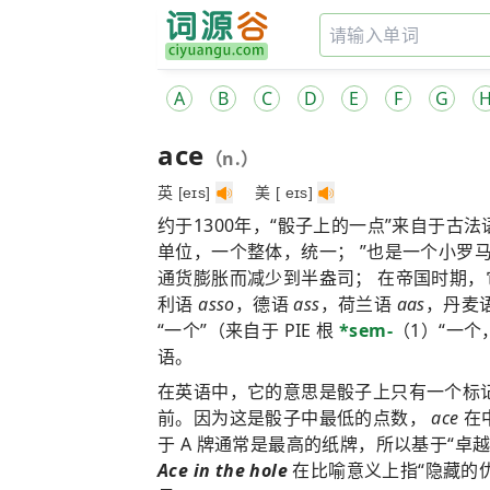
A
B
C
D
E
F
G
ace
（n.）
英 [eɪs]
美 [ eɪs]
约于1300年，“骰子上的一点”来自于古法
单位，一个整体，统一； ”也是一个小罗
通货膨胀而减少到半盎司； 在帝国时期
利语
asso
，德语
ass
，荷兰语
aas
，丹麦
“一个”（来自于 PIE 根
*sem-
（1）“一
语。
在英语中，它的意思是骰子上只有一个标记
前。因为这是骰子中最低的点数，
ace
在
于 A 牌通常是最高的纸牌，所以基于“卓
Ace in the hole
在比喻意义上指“隐藏的优