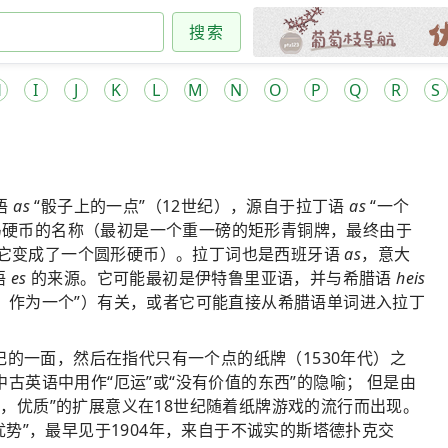
搜索
H
I
J
K
L
M
N
O
P
Q
R
S
语
as
“骰子上的一点”（12世纪），源自于拉丁语
as
“一个
马硬币的名称（最初是一个重一磅的矩形青铜牌，最终由于
，它变成了一个圆形硬币）。拉丁词也是西班牙语
as
，意大
语
es
的来源。它可能最初是伊特鲁里亚语，并与希腊语
heis
个，作为一个”）有关，或者它可能直接从希腊语单词进入拉丁
的一面，然后在指代只有一个点的纸牌（1530年代）之
中古英语中用作“厄运”或“没有价值的东西”的隐喻； 但是由
越，优质”的扩展意义在18世纪随着纸牌游戏的流行而出现。
势”，最早见于1904年，来自于不诚实的斯塔德扑克交