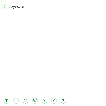
spyware
10
T
U
V
W
X
Y
Z