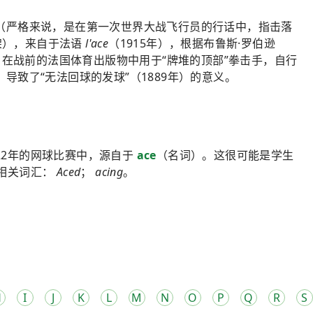
7年（严格来说，是在第一次世界大战飞行员的行话中，指击落
架），来自于法语
l'ace
（1915年），根据布鲁斯·罗伯逊
牌”，在战前的法国体育出版物中用于“牌堆的顶部”拳击手，自行
）导致了“无法回球的发球”（1889年）的意义。
22年的网球比赛中，源自于
ace
（名词）。这很可能是学生
。相关词汇：
Aced
；
acing
。
H
I
J
K
L
M
N
O
P
Q
R
S