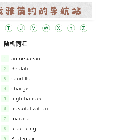
T
U
V
W
X
Y
Z
随机词汇
amoebaean
1
Beulah
2
caudillo
3
charger
4
high-handed
5
hospitalization
6
maraca
7
practicing
8
Ptolemaic
9