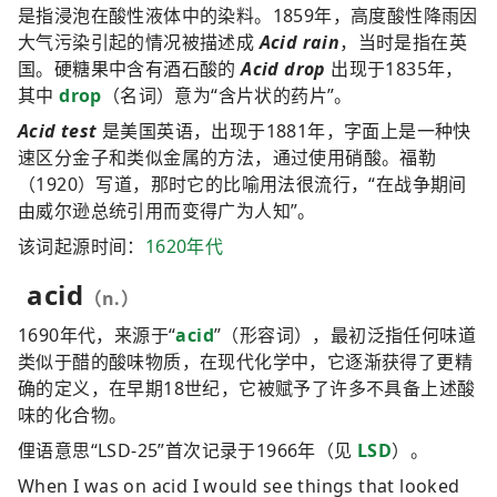
是指浸泡在酸性液体中的染料。1859年，高度酸性降雨因
大气污染引起的情况被描述成
Acid rain
，当时是指在英
国。硬糖果中含有酒石酸的
Acid drop
出现于1835年，
其中
drop
（名词）意为“含片状的药片”。
Acid test
是美国英语，出现于1881年，字面上是一种快
速区分金子和类似金属的方法，通过使用硝酸。福勒
（1920）写道，那时它的比喻用法很流行，“在战争期间
由威尔逊总统引用而变得广为人知”。
该词起源时间：
1620年代
acid
（n.）
1690年代，来源于“
acid
”（形容词），最初泛指任何味道
类似于醋的酸味物质，在现代化学中，它逐渐获得了更精
确的定义，在早期18世纪，它被赋予了许多不具备上述酸
味的化合物。
俚语意思“LSD-25”首次记录于1966年（见
LSD
）。
When I was on acid I would see things that looked