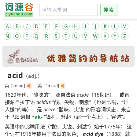
搜索
A
B
C
D
E
F
G
H
I
J
K
L
M
N
O
P
Q
R
S
T
U
V
W
X
Y
Z
acid
（adj.）
英 [ˈæsɪd]
美 [ ˈæsɪd]
1620年代，“酸味的”，源自法语
acide
（16世纪），或直
接源自拉丁语
acidus
“酸、尖锐、刺激”（也是比喻，“讨
人嫌”的等），是
acere
“酸味、尖锐”的形容词状态，来自
于 PIE 词根
*ak-
“锋利、升起（到一个点上）、穿透”。
英语中的比喻用法（“酸、尖锐、刺激”）始于1775年； 这
个词在1916年被用于浓烈的颜色；
acid dye
（1888）就