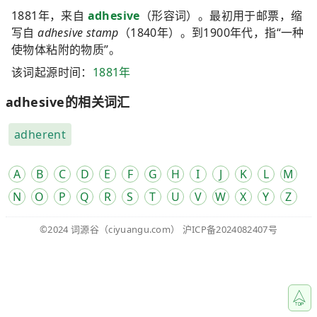
1881年，来自
adhesive
（形容词）。最初用于邮票，缩
写自
adhesive stamp
（1840年）。到1900年代，指“一种
使物体粘附的物质”。
该词起源时间：
1881年
adhesive的相关词汇
adherent
A
B
C
D
E
F
G
H
I
J
K
L
M
N
O
P
Q
R
S
T
U
V
W
X
Y
Z
©2024
词源谷
（ciyuangu.com）
沪ICP备2024082407号