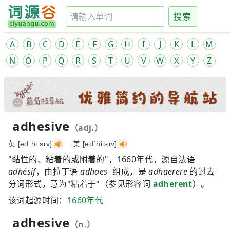
搜索
A
B
C
D
E
F
G
H
I
J
K
L
M
N
O
P
Q
R
S
T
U
V
W
X
Y
Z
adhesive
（adj.）
英 [ədˈhiːsɪv]
美 [ədˈhiːsɪv]
"黏性的、粘着的或附着的"，1660年代，源自法语
adhésif
，由拉丁语
adhaes-
组成，是
adhaerere
的过去
分词形式，意为"粘着于"（参见形容词
adherent
）。
该词起源时间：
1660年代
adhesive
（n.）