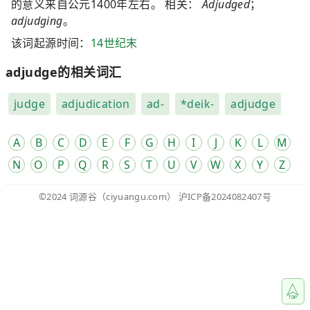
的意义来自公元1400年左右。 相关：
Adjudged
；
adjudging
。
该词起源时间：
14世纪末
adjudge的相关词汇
judge
adjudication
ad-
*deik-
adjudge
A
B
C
D
E
F
G
H
I
J
K
L
M
N
O
P
Q
R
S
T
U
V
W
X
Y
Z
©2024
词源谷
（ciyuangu.com）
沪ICP备2024082407号