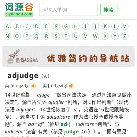
搜索
A
B
C
D
E
F
G
H
I
J
K
L
M
N
O
P
Q
R
S
T
U
V
W
X
Y
Z
adjudge
（v.）
英 [əˈdʒʌdʒ]
美 [əˈdʒʌdʒ]
14世纪晚期，
ajuge
，“做出司法决定，通过司法意见做出
决定”，源自古法语
ajugier
“判断，对...作出判断”（现代
法语
adjuger
； 14世纪恢复了
-d-
，英语在16世纪跟随恢
复），源自拉丁语
adiudicare
“作为法官授予或授予奖
励”，源自
ad
“对”（参见
ad-
) +
iudicare
“判断”，与
iudicem
“法官”有关（参见
judge
（n.））。 “拥有意见”