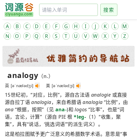
搜索
A
B
C
D
E
F
G
H
I
J
K
L
M
N
O
P
Q
R
S
T
U
V
W
X
Y
Z
analogy
（n.）
英 [əˈnælədʒi]
美 [əˈnælədʒi]
15世纪初，“对应，比例”，源自古法语
analogie
或直接
源自拉丁语
analogia
，来自希腊语
analogia
“比例”，由
ana
“根据，按照”（见
ana-
)和
logos
“比率”，也是“词
语，言论，计算”（源自 PIE 根
*leg-
（1）“收集，聚
集”，具有“说话，‘挑选词语’”的派生词义）。
这是柏拉图赋予更广泛意义的希腊数学术语。意思是“事