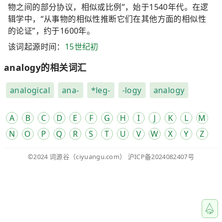
物之间的部分协议，相似或比例”，始于1540年代。在逻
辑学中，“从事物的相似性推断它们在其他方面的相似性
的论证”，约于1600年。
该词起源时间：
15世纪初
analogy的相关词汇
analogical
ana-
*leg-
-logy
analogy
A
B
C
D
E
F
G
H
I
J
K
L
M
N
O
P
Q
R
S
T
U
V
W
X
Y
Z
©2024
词源谷
（ciyuangu.com）
沪ICP备2024082407号