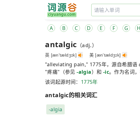
A
B
C
D
E
F
G
antalgic
（adj.）
英 [æn'tældʒɪk]
美 [æn'tældʒɪk]
"alleviating pain," 1775年，源自希腊语
"疼痛"（参见
-algia
）和
-ic
。作为名词，
该词起源时间：
1775年
antalgic的相关词汇
-algia