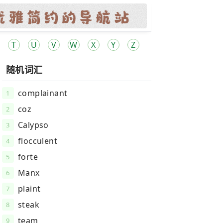
T
U
V
W
X
Y
Z
随机词汇
complainant
1
coz
2
Calypso
3
flocculent
4
forte
5
Manx
6
plaint
7
steak
8
team
9