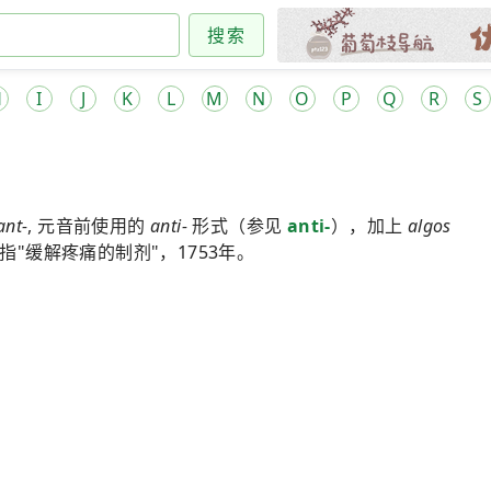
搜索
H
I
J
K
L
M
N
O
P
Q
R
S
ant-
, 元音前使用的
anti-
形式（参见
anti-
），加上
algos
指"缓解疼痛的制剂"，1753年。