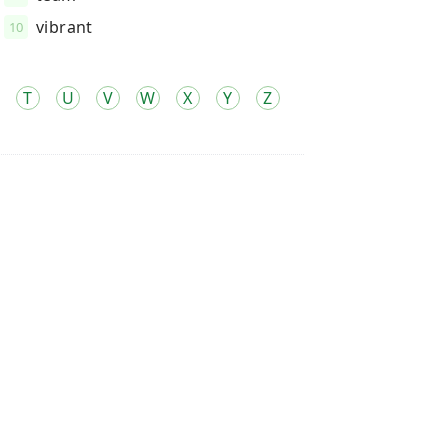
vibrant
10
T
U
V
W
X
Y
Z