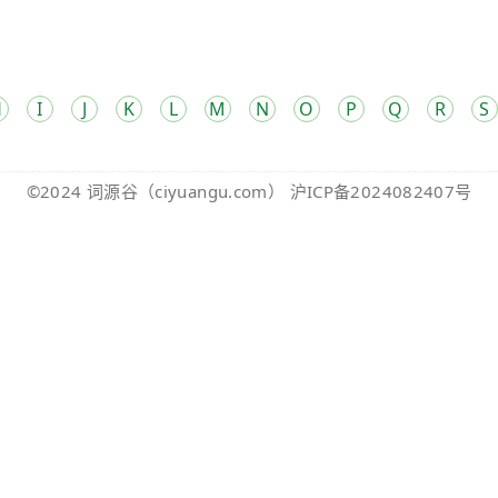
H
I
J
K
L
M
N
O
P
Q
R
S
©2024
词源谷
（ciyuangu.com）
沪ICP备2024082407号