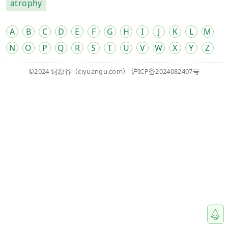
atrophy
A
B
C
D
E
F
G
H
I
J
K
L
M
N
O
P
Q
R
S
T
U
V
W
X
Y
Z
©2024
词源谷
（ciyuangu.com）
沪ICP备2024082407号