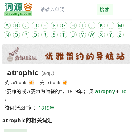
搜索
A
B
C
D
E
F
G
H
I
J
K
L
M
N
O
P
Q
R
S
T
U
V
W
X
Y
Z
atrophic
（adj.）
英 [æ'trɒfɪk]
美 [ə'trɒfɪk]
"萎缩的或以萎缩为特征的"，1819年； 见
atrophy
+
-ic
。
该词起源时间：
1819年
atrophic的相关词汇