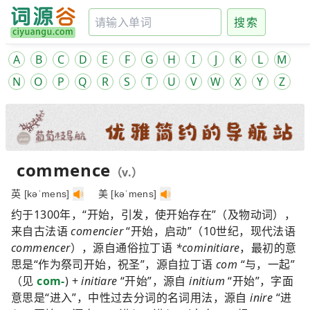
搜索
A
B
C
D
E
F
G
H
I
J
K
L
M
N
O
P
Q
R
S
T
U
V
W
X
Y
Z
commence
（v.）
英 [kəˈmens]
美 [kəˈmens]
约于1300年，“开始，引发，使开始存在”（及物动词），
来自古法语
comencier
“开始，启动”（10世纪，现代法语
commencer
），源自通俗拉丁语
*cominitiare
，最初的意
思是“作为祭司开始，祝圣”，源自拉丁语
com
“与，一起”
（见
com-
) +
initiare
“开始”，源自
initium
“开始”，字面
意思是“进入”，中性过去分词的名词用法，源自
inire
“进