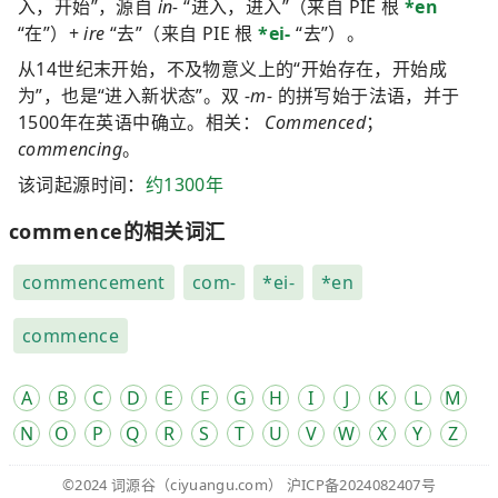
入，开始”，源自
in-
“进入，进入”（来自 PIE 根
*en
“在”）+
ire
“去”（来自 PIE 根
*ei-
“去”）。
从14世纪末开始，不及物意义上的“开始存在，开始成
为”，也是“进入新状态”。双
-m-
的拼写始于法语，并于
1500年在英语中确立。相关：
Commenced
；
commencing
。
该词起源时间：
约1300年
commence的相关词汇
commencement
com-
*ei-
*en
commence
A
B
C
D
E
F
G
H
I
J
K
L
M
N
O
P
Q
R
S
T
U
V
W
X
Y
Z
©2024
词源谷
（ciyuangu.com）
沪ICP备2024082407号