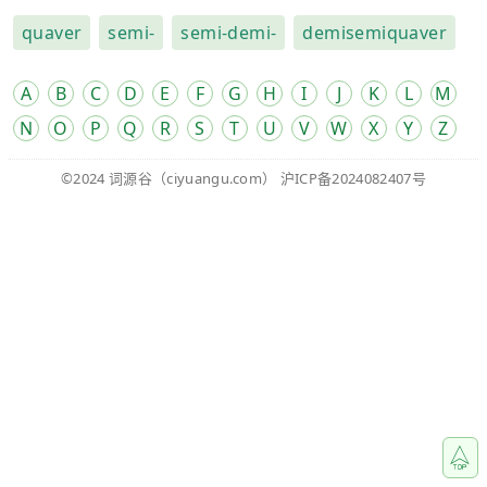
quaver
semi-
semi-demi-
demisemiquaver
A
B
C
D
E
F
G
H
I
J
K
L
M
N
O
P
Q
R
S
T
U
V
W
X
Y
Z
©2024
词源谷
（ciyuangu.com）
沪ICP备2024082407号