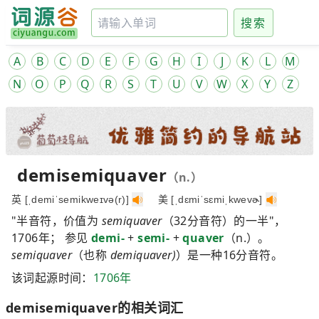
搜索
A
B
C
D
E
F
G
H
I
J
K
L
M
N
O
P
Q
R
S
T
U
V
W
X
Y
Z
demisemiquaver
（n.）
英 [ˌdemiˈsemikweɪvə(r)]
美 [ˌdɛmiˈsɛmiˌkwevɚ]
"半音符，价值为
semiquaver
（32分音符）的一半"，
1706年； 参见
demi-
+
semi-
+
quaver
（n.）。
semiquaver
（也称
demiquaver)
）是一种16分音符。
该词起源时间：
1706年
demisemiquaver的相关词汇