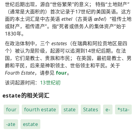
世纪后期出现，源自“世俗繁荣”的意义； 特指“土地财产”
（通常是大面积的）首次记录于17世纪的美国英语。这方
面的本土词汇是中古英语
ethel
（古英语
æðel
）“祖传土地
或财产，祖传遗产”。指“死者或债务人的集体资产”始于
1830年。
在政治体制中，三个
estates
（在瑞典和阿拉贡地区是四
个）被认为是阶级，起源可以追溯到14世纪后期。在法
国，它们是教士、贵族和市民； 在英国，最初是教士、男
爵和平民，后来是神职领主、世俗领主和平民。关于
Fourth Estate
，请参见
four
。
该词起源时间：
13世纪初
estate的相关词汇
four
fourth estate
state
States
e-
*sta-
-ate
estate