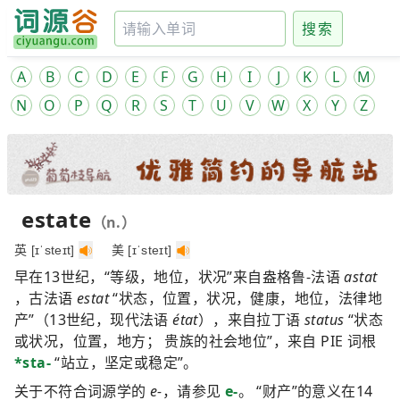
搜索
A
B
C
D
E
F
G
H
I
J
K
L
M
N
O
P
Q
R
S
T
U
V
W
X
Y
Z
estate
（n.）
英 [ɪˈsteɪt]
美 [ɪˈsteɪt]
早在13世纪，“等级，地位，状况”来自盎格鲁-法语
astat
，古法语
estat
“状态，位置，状况，健康，地位，法律地
产”（13世纪，现代法语
état
），来自拉丁语
status
“状态
或状况，位置，地方； 贵族的社会地位”，来自 PIE 词根
*sta-
“站立，坚定或稳定”。
关于不符合词源学的
e-
，请参见
e-
。 “财产”的意义在14