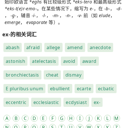
始印欧语言
*eghs
有比较级形式
*eks-tero
和最高级形式
*eks-t(e)r-emo-
。在某些情况下，缩写为
e-
，在
-b-
，
-d-
，
-g-
，辅音
-i-
，
-l-
，
-m-
，
-n-
，
-v-
前（如
elude
，
emerge
，
evaporate
等）。
ex-的相关词汇
abash
afraid
allege
amend
anecdote
astonish
atelectasis
avoid
award
bronchiectasis
cheat
dismay
E pluribus unum
ebullient
ecarte
ecbatic
eccentric
ecclesiastic
ecdysiast
ex-
A
B
C
D
E
F
G
H
I
J
K
L
M
N
O
P
Q
R
S
T
U
V
W
X
Y
Z