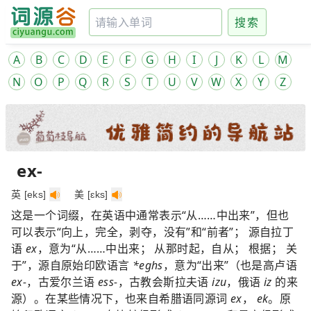
搜索
A
B
C
D
E
F
G
H
I
J
K
L
M
N
O
P
Q
R
S
T
U
V
W
X
Y
Z
ex-
英 [eks]
美 [ɛks]
这是一个词缀，在英语中通常表示“从……中出来”，但也
可以表示“向上，完全，剥夺，没有”和“前者”； 源自拉丁
语
ex
，意为“从……中出来； 从那时起，自从； 根据； 关
于”，源自原始印欧语言
*eghs
，意为“出来”（也是高卢语
ex-
，古爱尔兰语
ess-
，古教会斯拉夫语
izu
，俄语
iz
的来
源）。在某些情况下，也来自希腊语同源词
ex
，
ek
。原