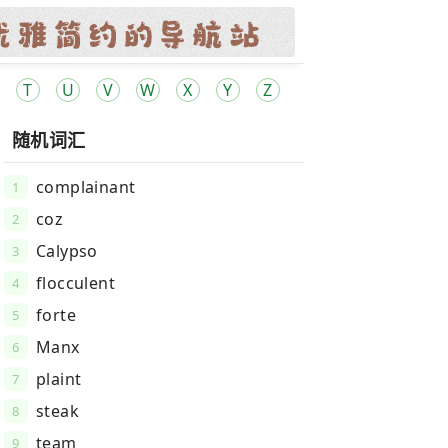
T
U
V
W
X
Y
Z
随机词汇
complainant
1
coz
2
Calypso
3
flocculent
4
forte
5
Manx
6
plaint
7
steak
8
team
9