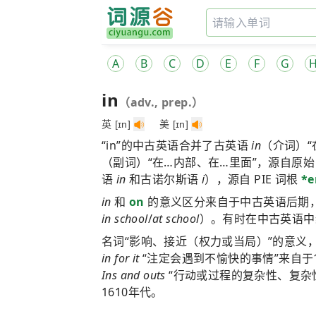
A
B
C
D
E
F
G
in
（adv., prep.）
英 [ɪn]
美 [ɪn]
“in”的中古英语合并了古英语
in
（介词）“
（副词）“在…内部、在…里面”，源自原
语
in
和古诺尔斯语
i
），源自 PIE 词根
*e
in
和
on
的意义区分来自于中古英语后期
in school
/
at school
）。有时在中古英语
名词“影响、接近（权力或当局）”的意义
in for it
“注定会遇到不愉快的事情”来自于
Ins and outs
“行动或过程的复杂性、复杂性
1610年代。