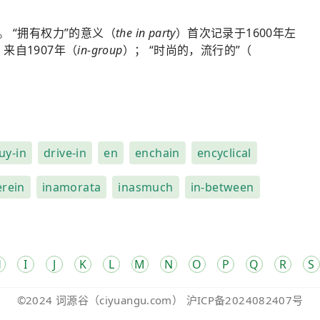
。 “拥有权力”的意义（
the in party
）首次记录于1600年左
）来自1907年（
in-group
）； “时尚的，流行的”（
uy-in
drive-in
en
enchain
encyclical
erein
inamorata
inasmuch
in-between
H
I
J
K
L
M
N
O
P
Q
R
S
©2024
词源谷
（ciyuangu.com）
沪ICP备2024082407号