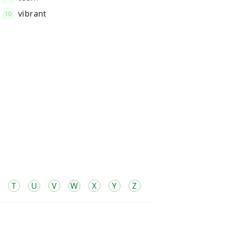
vibrant
10
T
U
V
W
X
Y
Z