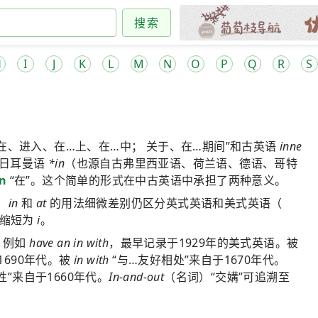
搜索
H
I
J
K
L
M
N
O
P
Q
R
S
在、进入、在…上、在…中； 关于、在…期间”和古英语
inne
始日耳曼语
*in
（也源自古弗里西亚语、荷兰语、德语、哥特
n
“在”。这个简单的形式在中古英语中承担了两种意义。
，
in
和
at
的用法细微差别仍区分英式英语和美式英语（
中缩短为
i
。
，例如
have an in with
，最早记录于1929年的美式英语。被
1690年代。被
in with
“与…友好相处”来自于1670年代。
”来自于1660年代。
In-and-out
（名词）“交媾”可追溯至