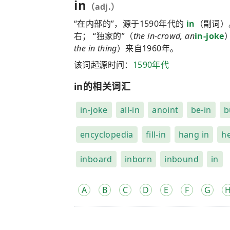
in
（adj.）
“在内部的”，源于1590年代的
in
（副词）
右； “独家的”（
the in-crowd, an
in-joke
the in thing
）来自1960年。
该词起源时间：
1590年代
in的相关词汇
in-joke
all-in
anoint
be-in
b
encyclopedia
fill-in
hang in
h
inboard
inborn
inbound
in
A
B
C
D
E
F
G