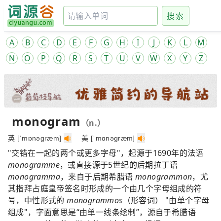
搜索
A
B
C
D
E
F
G
H
I
J
K
L
M
N
O
P
Q
R
S
T
U
V
W
X
Y
Z
monogram
（n.）
英 [ˈmɒnəgræm]
美 [ˈmɑnəgræm]
"交错在一起的两个或更多字母"，起源于1690年的法语
monogramme
，或直接源于5世纪的后期拉丁语
monogramma
，来自于后期希腊语
monogrammon
，尤
其指拜占庭皇帝签名时形成的一个由几个字母组成的符
号，中性形式的
monogrammos
（形容词） "由单个字母
组成"，字面意思是“由单一线条绘制”，源自于希腊语