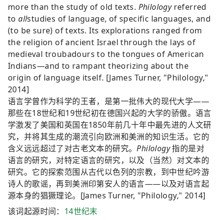
more than the study of old texts.
Philology
referred
to
all
studies of language, of specific languages, and
(to be sure) of texts. Its explorations ranged from
the religion of ancient Israel through the lays of
medieval troubadours to the tongues of American
Indians—and to rampant theorizing about the
origin of language itself. [James Turner, "Philology,"
2014]
语言学曾作为科学的王者，是第一批伟大的现代大学——
那些在18世纪和19世纪初在德国兴起的大学的骄傲。语言
学激发了美国和英国在1850年前几十年中最先进的人文研
究，并将其生成的潮流引向欧洲和美洲的知识生活。它的
含义远远超过了对古老文本的研究。
Philology
指的是对
语言的研究，对特定语言的研究，以及（当然）对文本的
研究。它的探索范围从古代以色列的宗教，到中世纪吟游
诗人的歌谣，再到美洲印第安人的语言——以及对语言起
源本身的猖獗理论。[James Turner, "Philology," 2014]
该词起源时间：
14世纪末