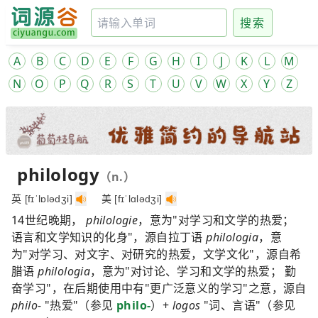
搜索
A
B
C
D
E
F
G
H
I
J
K
L
M
N
O
P
Q
R
S
T
U
V
W
X
Y
Z
philology
（n.）
英 [fɪˈlɒlədʒi]
美 [fɪˈlɑlədʒi]
14世纪晚期，
philologie
，意为"对学习和文学的热爱；
语言和文学知识的化身"，源自拉丁语
philologia
，意
为"对学习、对文字、对研究的热爱，文学文化"，源自希
腊语
philologia
，意为"对讨论、学习和文学的热爱； 勤
奋学习"，在后期使用中有"更广泛意义的学习"之意，源自
philo-
"热爱"（参见
philo-
）+
logos
"词、言语"（参见