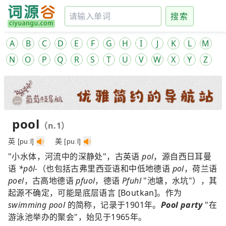
搜索
A
B
C
D
E
F
G
H
I
J
K
L
M
N
O
P
Q
R
S
T
U
V
W
X
Y
Z
pool
（n.1）
英 [puːl]
美 [puːl]
"小水体，河流中的深静处"，古英语
pol
，源自西日耳曼
语
*pōl-
（也包括古弗里西亚语和中低地德语
pol
，荷兰语
poel
，古高地德语
pfuol
，德语
Pfuhl
"池塘，水坑"），其
起源不确定，可能是底层语言 [Boutkan]。作为
swimming pool
的简称，记录于1901年。
Pool party
"在
游泳池举办的聚会"，始见于1965年。