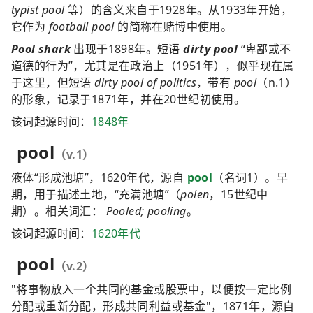
typist pool
等）的含义来自于1928年。从1933年开始，
它作为
football pool
的简称在赌博中使用。
Pool shark
出现于1898年。短语
dirty pool
“卑鄙或不
道德的行为”，尤其是在政治上（1951年），似乎现在属
于这里，但短语
dirty pool of politics
，带有
pool
（n.1）
的形象，记录于1871年，并在20世纪初使用。
该词起源时间：
1848年
pool
（v.1）
液体“形成池塘”，1620年代，源自
pool
（名词1）。早
期，用于描述土地，“充满池塘”（
polen
，15世纪中
期）。相关词汇：
Pooled; pooling
。
该词起源时间：
1620年代
pool
（v.2）
"将事物放入一个共同的基金或股票中，以便按一定比例
分配或重新分配，形成共同利益或基金"，1871年，源自