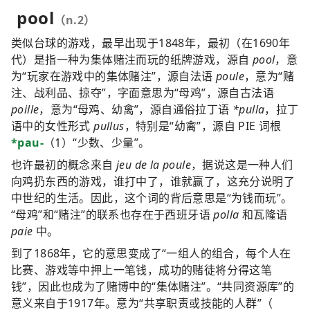
pool
（n.2）
类似台球的游戏，最早出现于1848年，最初（在1690年
代）是指一种为集体赌注而玩的纸牌游戏，源自
pool
，意
为“玩家在游戏中的集体赌注”，源自法语
poule
，意为“赌
注、战利品、掠夺”，字面意思为“母鸡”，源自古法语
poille
，意为“母鸡、幼禽”，源自通俗拉丁语
*pulla
，拉丁
语中的女性形式
pullus
，特别是“幼禽”，源自 PIE 词根
*pau-
（1）“少数、少量”。
也许最初的概念来自
jeu de la poule
，据说这是一种人们
向鸡扔东西的游戏，谁打中了，谁就赢了，这充分说明了
中世纪的生活。因此，这个词的背后意思是“为钱而玩”。
“母鸡”和“赌注”的联系也存在于西班牙语
polla
和瓦隆语
paie
中。
到了1868年，它的意思变成了“一组人的组合，每个人在
比赛、游戏等中押上一笔钱，成功的赌徒将分得这笔
钱”，因此也成为了赌博中的“集体赌注”。“共同资源库”的
意义来自于1917年。意为“共享职责或技能的人群”（