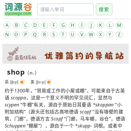
搜索
A
B
C
D
E
F
G
H
I
J
K
L
M
N
O
P
Q
R
S
T
U
V
W
X
Y
Z
shop
（n.）
英 [ʃɒp]
美 [ʃɑːp]
约于1300年，“贸易或工作的小屋或棚”，可能来自于古英
语
scoppa
，这是一个意义不明的罕见词汇，显然与
scypen
“牛棚”有关，源自于原始日耳曼语
*skoppan
“小
附加结构”（源头还包括古高地德语
scopf
“没有墙壁的建
筑，门廊”，德语方言
Scopf
“门廊，马车棚，谷仓”，德语
Schuppen
“棚屋”），源自于一个
*skupp-
词根。或者中