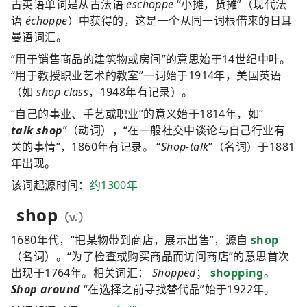
古英语单词是从古法语
eschoppe
“小摊，货摊”（现代法
语
échoppe
）中获得的，这是一个从同一词根借来的日耳
曼语词汇。
“用于销售商品的建筑物或房间”的意思始于14世纪中叶。
“用于教授职业艺术的教室”一词始于1914年，美国英语
（如
shop class
，1948年有记录）。
“自己的事业、手艺或职业”的意义始于1814年，如“
talk shop
”（动词），“在一般社交中谈论与自己行业有
关的事情”，1860年有记录。 “
Shop-talk
”（名词）于1881
年出现。
该词起源时间：
约1300年
shop
（v.）
1680年代，“把某物带到商店，展示出售”，源自
shop
（名词）。“为了检查或购买商品而访问商店”的意思首次
出现于1764年。相关词汇：
Shopped
；
shopping
。
Shop around
“在选择之前寻找替代品”始于1922年。