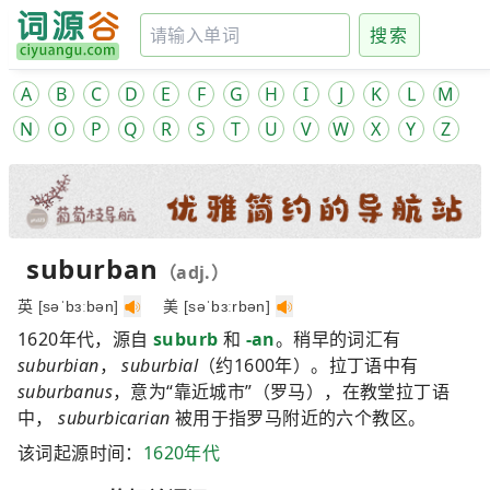
搜索
A
B
C
D
E
F
G
H
I
J
K
L
M
N
O
P
Q
R
S
T
U
V
W
X
Y
Z
suburban
（adj.）
英 [səˈbɜːbən]
美 [səˈbɜːrbən]
1620年代，源自
suburb
和
-an
。稍早的词汇有
suburbian
，
suburbial
（约1600年）。拉丁语中有
suburbanus
，意为“靠近城市”（罗马），在教堂拉丁语
中，
suburbicarian
被用于指罗马附近的六个教区。
该词起源时间：
1620年代