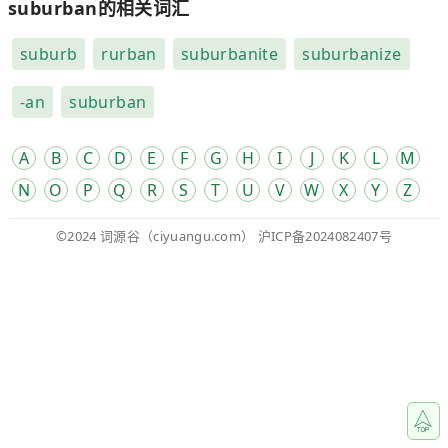
suburban的相关词汇
suburb
rurban
suburbanite
suburbanize
-an
suburban
A
B
C
D
E
F
G
H
I
J
K
L
M
N
O
P
Q
R
S
T
U
V
W
X
Y
Z
©2024
词源谷
（ciyuangu.com）
沪ICP备2024082407号