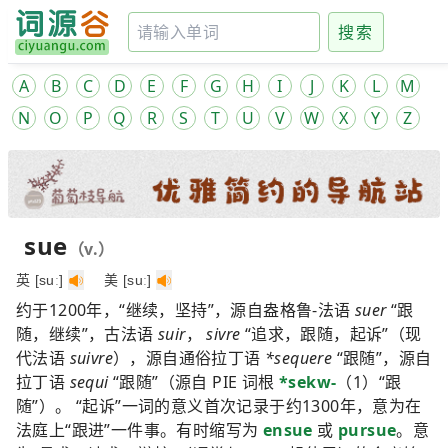
搜索
A
B
C
D
E
F
G
H
I
J
K
L
M
N
O
P
Q
R
S
T
U
V
W
X
Y
Z
sue
（v.）
英 [suː]
美 [suː]
约于1200年，“继续，坚持”，源自盎格鲁-法语
suer
“跟
随，继续”，古法语
suir
，
sivre
“追求，跟随，起诉”（现
代法语
suivre
），源自通俗拉丁语
*sequere
“跟随”，源自
拉丁语
sequi
“跟随”（源自 PIE 词根
*sekw-
（1）“跟
随”）。 “起诉”一词的意义首次记录于约1300年，意为在
法庭上“跟进”一件事。有时缩写为
ensue
或
pursue
。意