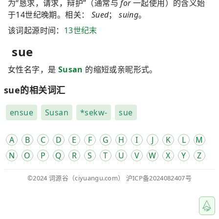
为“恳求，请求，辩护”（通常与
for
一起使用）的含义始
于14世纪晚期。相关：
Sued
；
suing
。
该词起源时间：
13世纪末
sue
女性名字，是
Susan
的缩短或亲昵形式。
sue的相关词汇
ensue
Susan
*sekw-
sue
A
B
C
D
E
F
G
H
I
J
K
L
M
N
O
P
Q
R
S
T
U
V
W
X
Y
Z
©2024
词源谷
（ciyuangu.com）
沪ICP备2024082407号