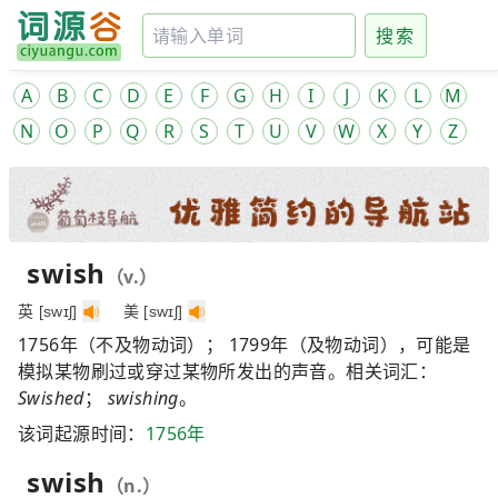
搜索
A
B
C
D
E
F
G
H
I
J
K
L
M
N
O
P
Q
R
S
T
U
V
W
X
Y
Z
swish
（v.）
英 [swɪʃ]
美 [swɪʃ]
1756年（不及物动词）； 1799年（及物动词），可能是
模拟某物刷过或穿过某物所发出的声音。相关词汇：
Swished
；
swishing
。
该词起源时间：
1756年
swish
（n.）