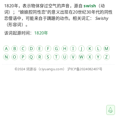
1820年，表示物体穿过空气的声音，源自
swish
（动
词）； “娘娘腔同性恋”的意义出现在20世纪30年代的同性
恋俚语中，可能来自于蹒跚的动作。相关词汇：
Swishy
（形容词）。
该词起源时间：
1820年
A
B
C
D
E
F
G
H
I
J
K
L
M
N
O
P
Q
R
S
T
U
V
W
X
Y
Z
©2024
词源谷
（ciyuangu.com）
沪ICP备2024082407号