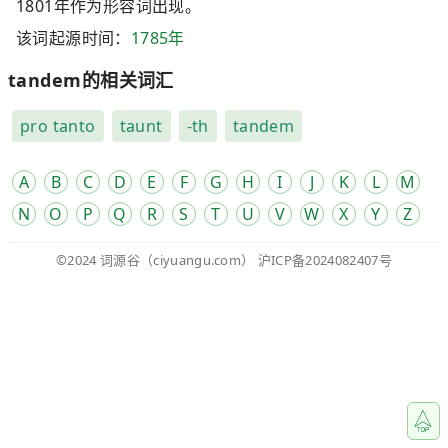
1801年作为形容词出现。
该词起源时间：
1785年
tandem的相关词汇
pro tanto
taunt
-th
tandem
A
B
C
D
E
F
G
H
I
J
K
L
M
N
O
P
Q
R
S
T
U
V
W
X
Y
Z
©2024
词源谷
（ciyuangu.com）
沪ICP备2024082407号