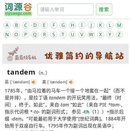
搜索
A
B
C
D
E
F
G
H
I
J
K
L
M
N
O
P
Q
R
S
T
U
V
W
X
Y
Z
tandem
（n.）
英 [ˈtændəm]
美 [ˈtændəm]
1785年，“由马拉着的马车一个接一个地套在一起”（而不
是并排），是拉丁语
tandem
的开玩笑用法，“最终（时
间），终于，如此”，来自
tam
“如此”（来自 PIE
*tam-
,
指示代词根
*-to-
的副词形式； 参见
-th
（1））+指示后
缀
-dem
。“可能最初用于大学使用”[世纪词典]。1884年开
始用于双座自行车。1795年作为副词出现在英语中；