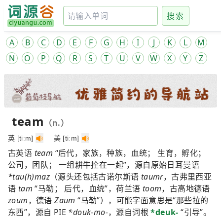
搜索
A
B
C
D
E
F
G
H
I
J
K
L
M
N
O
P
Q
R
S
T
U
V
W
X
Y
Z
team
（n.）
英 [tiːm]
美 [tiːm]
古英语
team
“后代，家族，种族，血统； 生育，孵化；
公司，团队； 一组耕牛拴在一起”，源自原始日耳曼语
*tau(h)maz
（源头还包括古诺尔斯语
taumr
，古弗里西亚
语
tam
“马勒； 后代，血统”，荷兰语
toom
，古高地德语
zoum
，德语
Zaum
“马勒”），可能字面意思是“那些拉的
东西”，源自 PIE
*douk-mo-
，源自词根
*deuk-
“引导”。