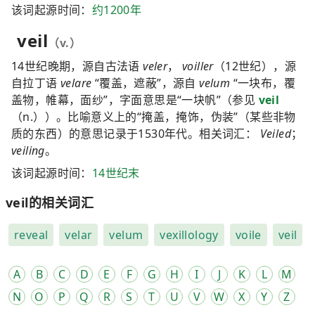
该词起源时间：
约1200年
veil
（v.）
14世纪晚期，源自古法语
veler
，
voiller
（12世纪），源
自拉丁语
velare
“覆盖，遮蔽”，源自
velum
“一块布，覆
盖物，帷幕，面纱”，字面意思是“一块帆”（参见
veil
（n.））。比喻意义上的“掩盖，掩饰，伪装”（某些非物
质的东西）的意思记录于1530年代。相关词汇：
Veiled
；
veiling
。
该词起源时间：
14世纪末
veil的相关词汇
reveal
velar
velum
vexillology
voile
veil
A
B
C
D
E
F
G
H
I
J
K
L
M
N
O
P
Q
R
S
T
U
V
W
X
Y
Z