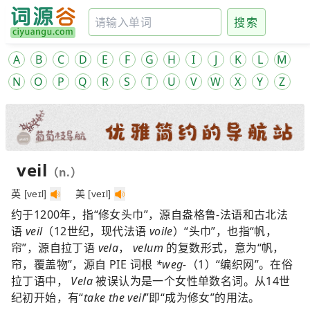
搜索
A
B
C
D
E
F
G
H
I
J
K
L
M
N
O
P
Q
R
S
T
U
V
W
X
Y
Z
veil
（n.）
英 [veɪl]
美 [veɪl]
约于1200年，指“修女头巾”，源自盎格鲁-法语和古北法
语
veil
（12世纪，现代法语
voile
）“头巾”，也指“帆，
帘”，源自拉丁语
vela
，
velum
的复数形式，意为“帆，
帘，覆盖物”，源自 PIE 词根
*weg-
（1）“编织网”。在俗
拉丁语中，
Vela
被误认为是一个女性单数名词。从14世
纪初开始，有“
take the veil
”即“成为修女”的用法。