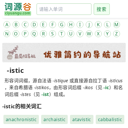
搜索
A
B
C
D
E
F
G
H
I
J
K
L
M
N
O
P
Q
R
S
T
U
V
W
X
Y
Z
-istic
形容词词缀，源自法语
-istique
或直接源自拉丁语
-isticus
，来自希腊语
-istikos
，由形容词后缀
-ikos
（见
-ic
）和名
词后缀
-istes
（见
-ist
）组成。
-istic的相关词汇
anachronistic
archaistic
atavistic
cabbalistic