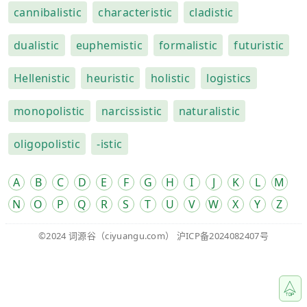
cannibalistic
characteristic
cladistic
dualistic
euphemistic
formalistic
futuristic
Hellenistic
heuristic
holistic
logistics
monopolistic
narcissistic
naturalistic
oligopolistic
-istic
A
B
C
D
E
F
G
H
I
J
K
L
M
N
O
P
Q
R
S
T
U
V
W
X
Y
Z
©2024
词源谷
（ciyuangu.com）
沪ICP备2024082407号