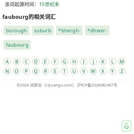
该词起源时间：
15世纪末
faubourg的相关词汇
borough
suburb
*bhergh-
*dhwer-
faubourg
A
B
C
D
E
F
G
H
I
J
K
L
M
N
O
P
Q
R
S
T
U
V
W
X
Y
Z
©2024
词源谷
（ciyuangu.com）
沪ICP备2024082407号