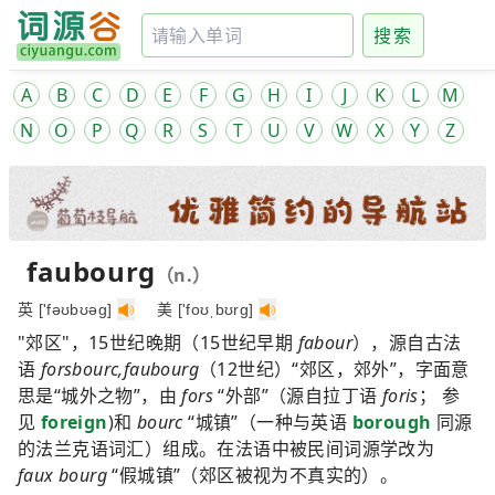
搜索
A
B
C
D
E
F
G
H
I
J
K
L
M
N
O
P
Q
R
S
T
U
V
W
X
Y
Z
faubourg
（n.）
英 ['fəʊbʊəg]
美 ['foʊˌbʊrg]
"郊区"，15世纪晚期（15世纪早期
fabour
），源自古法
语
forsbourc,
faubourg
（12世纪）“郊区，郊外”，字面意
思是“城外之物”，由
fors
“外部”（源自拉丁语
foris
； 参
见
foreign
)和
bourc
“城镇”（一种与英语
borough
同源
的法兰克语词汇）组成。在法语中被民间词源学改为
faux bourg
“假城镇”（郊区被视为不真实的）。